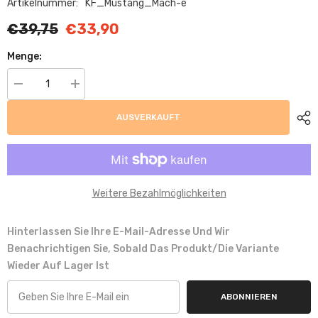
Artikelnummer:
KF_Mustang_Mach-e
€39,75
€33,90
Menge:
Menge
Menge
verringern
erhöhen
für
für
AUSVERKAUFT
Trimak
Trimak
Kofferraumwanne
Kofferraumwanne
kompatibel
kompatibel
mit
mit
Ford
Ford
Mustang
Mustang
Mach-
Mach-
Weitere Bezahlmöglichkeiten
E
E
2020
2020
-
-
2026
2026
Hinterlassen Sie Ihre E-Mail-Adresse Und Wir
Benachrichtigen Sie, Sobald Das Produkt/die Variante
Wieder Auf Lager Ist
ABONNIEREN