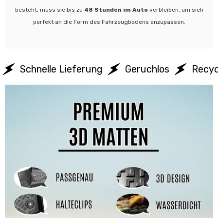
besteht, muss sie bis zu
48 Stunden im Auto
verbleiben, um sich
perfekt an die Form des Fahrzeugbodens anzupassen.
Schnelle Lieferung
Geruchlos
Recyc