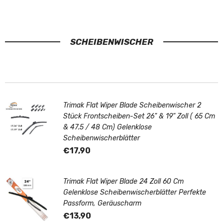
ten
ste
s,
nfr
dan
eun
ke.
dlic
SCHEIBENWISCHER
h
vep
ack
t
Trimak Flat Wiper Blade Scheibenwischer 2
Stück Frontscheiben-Set 26" & 19" Zoll ( 65 Cm
& 47.5 / 48 Cm) Gelenklose
Scheibenwischerblätter
€17,90
Trimak Flat Wiper Blade 24 Zoll 60 Cm
Gelenklose Scheibenwischerblätter Perfekte
Passform, Geräuscharm
€13,90