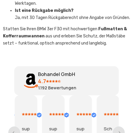
Werktagen.
Ist eine Rückgabe möglich?
Ja, mit 30 Tagen Rückgaberecht ohne Angabe von Gründen.
Statten Sie Ihren BMW 3er F30 mit hochwertigen
Fußmatten &
Kofferraumwannen
aus und erleben Sie Schutz, der Maßstäbe
setzt – funktional, optisch ansprechend und langlebig.
Bohandel GmbH
4.7
1.192
Bewertungen
tima
doris thomas
doris thomas
doris thomas
Ursiwei
2.
2.
2.
28.
2
gust
August
August
August
Juli
J
26
2026
2026
2026
2026
e
sup
sup
sup
Sch