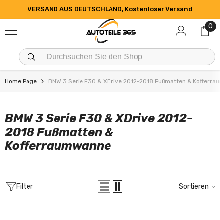
ZUM INHALT SPRINGEN
VERSAND AUS DEUTSCHLAND, Kostenloser Versand
0
0
Art
Home Page
BMW 3 Serie F30 & XDrive 2012-2018 Fußmatten & Kofferr
BMW 3 Serie F30 & XDrive 2012-
2018 Fußmatten &
Kofferraumwanne
Filter
Sortieren