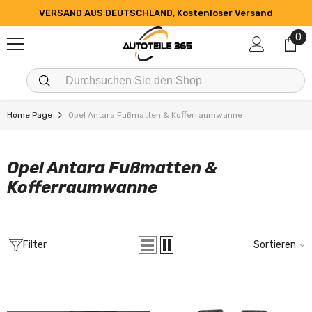
ZUM INHALT SPRINGEN
VERSAND AUS DEUTSCHLAND, Kostenloser Versand
0
0
Art
Home Page
Opel Antara Fußmatten & Kofferraumwanne
Opel Antara Fußmatten &
Kofferraumwanne
Filter
Sortieren