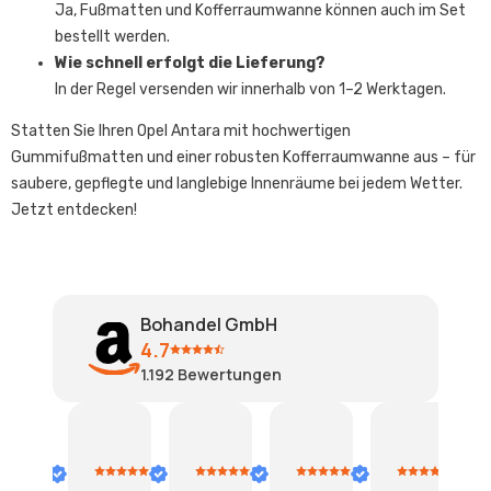
Ja, Fußmatten und Kofferraumwanne können auch im Set
bestellt werden.
Wie schnell erfolgt die Lieferung?
In der Regel versenden wir innerhalb von 1–2 Werktagen.
Statten Sie Ihren Opel Antara mit hochwertigen
Gummifußmatten und einer robusten Kofferraumwanne aus – für
saubere, gepflegte und langlebige Innenräume bei jedem Wetter.
Jetzt entdecken!
Bohandel GmbH
4.7
1.192
Bewertungen
tima
doris thomas
doris thomas
doris thomas
Ursiwei
2.
2.
2.
28.
2
gust
August
August
August
Juli
J