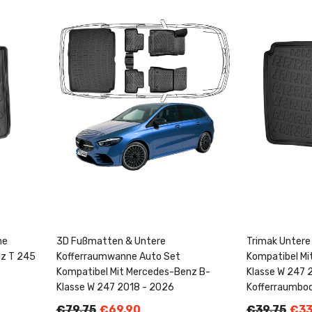
ne
3D Fußmatten & Untere
Trimak Unter
nz T 245
Kofferraumwanne Auto Set
Kompatibel Mi
Kompatibel Mit Mercedes-Benz B-
Klasse W 247 
Klasse W 247 2018 - 2026
Kofferraumbo
€79,75
€69,90
€39,75
€33