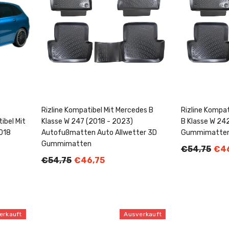
Rizline Kompatibel Mit Mercedes B
Rizline Kompa
bel Mit
Klasse W 247 (2018 - 2023)
B Klasse W 2
018
Autofußmatten Auto Allwetter 3D
Gummimatten
Gummimatten
€54,75
€46
€54,75
€46,75
erkauft
Ausverkauft