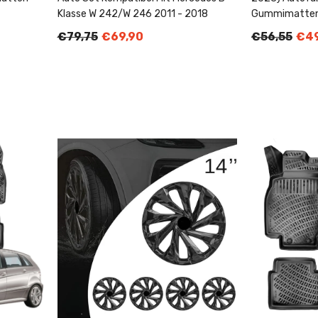
Klasse W 242/W 246 2011 - 2018
Gummimatte
€79,75
€69,90
€56,55
€49