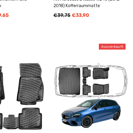
n
2018) Kofferraummatte
,65
€39,75
€33,90
Ausverkauft