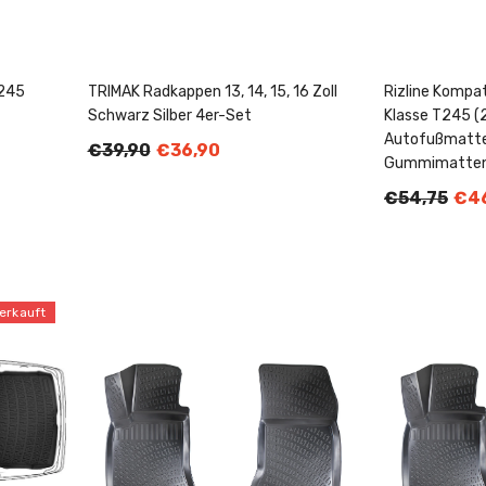
T245
TRIMAK Radkappen 13, 14, 15, 16 Zoll
Rizline Kompa
Schwarz Silber 4er-Set
Klasse T245 (
Autofußmatte
€39,90
€36,90
Gummimatte
€54,75
€46
erkauft