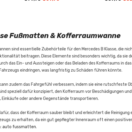
sse Fußmatten & Kofferraumwanne
en sind essentielle Zubehörteile für den Mercedes B Klasse, die nic
ktionalität beitragen. Diese Elemente sind besonders wichtig, da sie
durch das Ein- und Aussteigen oder das Beladen des Kofferraums in 
Fahrzeugs eindringen, was langfristig zu Schäden führen könnte.
ann zudem das Fahrgefühl verbessern, indem sie eine rutschfeste Obe
nd speziell dafür konzipiert, den Kofferraum vor Beschädigungen und
e, Einkäufe oder andere Gegenstände transportieren.
für, dass der Kofferraum sauber bleibt und erleichtert die Reinigung 
ugs zu erhalten, da ein gut gepflegter Innenraum oft einen positiven
n:
auto fussmatten
.