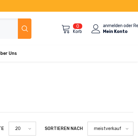
anmelden
oder
Re
0
0
Artikel
Mein Konto
Korb
ber Uns
TE
SORTIEREN NACH
20
meistverkauft