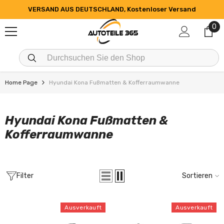
ZUM INHALT SPRINGEN
VERSAND AUS DEUTSCHLAND, Kostenloser Versand
0
0
Art
Home Page
Hyundai Kona Fußmatten & Kofferraumwanne
Hyundai Kona Fußmatten &
Kofferraumwanne
Filter
Sortieren
Ausverkauft
Ausverkauft