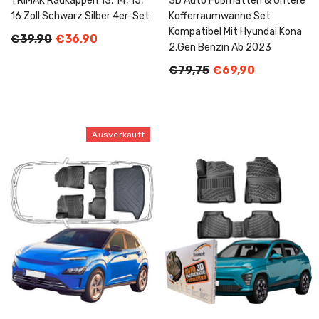
TRIMAK Radkappen 13, 14, 15,
3D Auto Fußmatten & Untere
16 Zoll Schwarz Silber 4er-Set
Kofferraumwanne Set
Kompatibel Mit Hyundai Kona
€39,90
€36,90
2.Gen Benzin Ab 2023
€79,75
€69,90
Ausverkauft