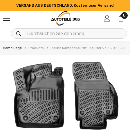
ZUM INHALT SPRINGEN
VERSAND AUS DEUTSCHLAND, Kostenloser Versand
0
0
Art
Home Page
Products
Rizline Kompatibel Mit Opel Meriva B 2010–20