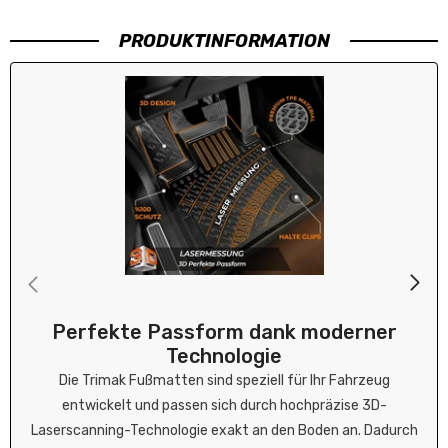
ten
ste
War
s,
nfr
e
PRODUKTINFORMATION
dan
eun
wie
ke.
dlic
bes
h
chri
vep
ebe
ack
n..R
t
ech
nun
g
lag
bei.
Abs
olut
zuf
ried
en.
Perfekte Passform dank moderner
Mfg
Technologie
Die Trimak Fußmatten sind speziell für Ihr Fahrzeug
entwickelt und passen sich durch hochpräzise 3D-
Laserscanning-Technologie exakt an den Boden an. Dadurch