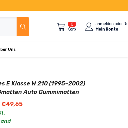
anmelden
oder
Re
0
0
Artikel
Mein Konto
Korb
ber Uns
s E Klasse W 210 (1995–2002)
ßmatten Auto Gummimatten
€49,65
St.
rsand