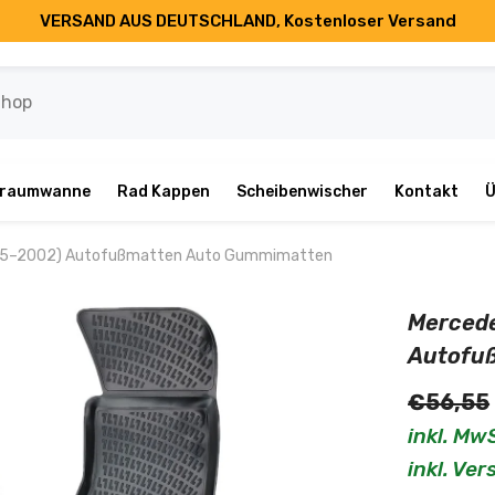
VERSAND AUS DEUTSCHLAND, Kostenloser Versand
rraumwanne
Rad Kappen
Scheibenwischer
Kontakt
Ü
1995–2002) Autofußmatten Auto Gummimatten
Mercede
Autofu
€56,55
inkl. Mw
inkl. Ve