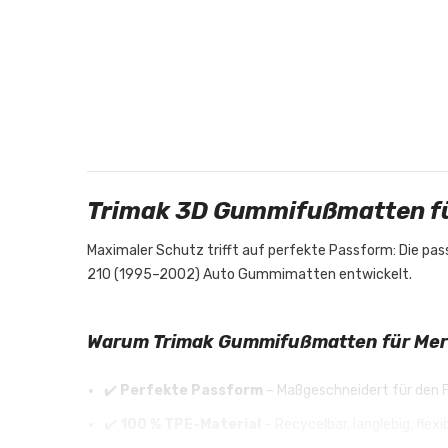
Trimak 3D Gummifußmatten fü
Maximaler Schutz trifft auf perfekte Passform: Die p
210 (1995–2002) Auto Gummimatten entwickelt.
Warum Trimak Gummifußmatten für Mer
✔️
Perfekte Passform
– Maßgeschneidert für den
✔️
100 % TPE-Material
– Recycelbar, langlebig, flex