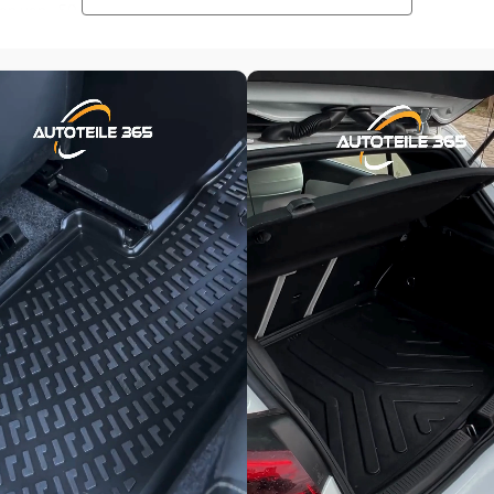
n von -50 °C bis +75 °C
rt das Auslaufen von Flüssigkeiten
 ohne störenden Gummigeruch
r oder Staubsauger zu reinigen
 Nach max. 48 Stunden optimale Form
omatten halten den Innenraum Ihres Fahrzeugs sauber und trocken. Die 
ten