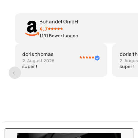
Bohandel GmbH
4.7
1.191
Bewertungen
doris thomas
Ursiwei
2. August 2026
28. Juli
super !
Schnell g
danke.