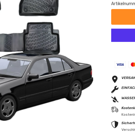
Artikelnumm
VERSA
EINFAC
WASSE
Kostenl
Kostenl
Sicherh
Verschl