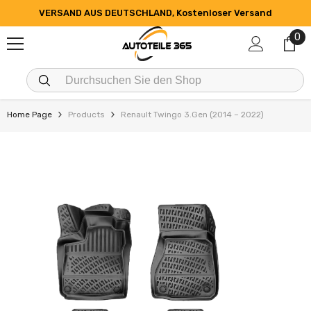
ZUM INHALT SPRINGEN
VERSAND AUS DEUTSCHLAND, Kostenloser Versand
0
0
Art
Home Page
Products
Renault Twingo 3.Gen (2014 – 2022)