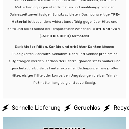
Trimak Fußmatten wurden speziell dafür entwickelt, extremen
Wetterbedingungen standzuhalten und unabhängig von der
Jahreszeit zuverlässigen Schutz zu bieten. Das hochwertige
TPE-
Material
ist besonders widerstandsfähig gegenüber Hitze und
Kälte und bleibt selbst bei Temperaturen zwischen
-58°F und 176°F
(-50°C bis 80°C)
formstabil.
Dank
tiefer Rillen, Kanäle und erhöhter Kanten
können
Flüssigkeiten, Schmutz, Schlamm, Sand und Schnee problemlos
aufgefangen werden, sodass der Fahrzeugboden stets sauber und
geschützt bleibt. Selbst unter extremen Bedingungen wie großer
Hitze, eisiger Kälte oder korrosiven Umgebungen bleiben Trimak
Fußmatten langlebig und zuverlässig.
Schnelle Lieferung
Geruchlos
Recyc