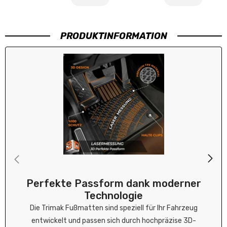
bes
fka
gt.
ten
ste
War
s,
nfr
e
PRODUKTINFORMATION
dan
eun
wie
ke.
dlic
bes
h
chri
vep
ebe
ack
n..R
t
ech
nun
g
lag
bei.
Abs
olut
zuf
ried
en.
Perfekte Passform dank moderner
Mfg
Technologie
Die Trimak Fußmatten sind speziell für Ihr Fahrzeug
entwickelt und passen sich durch hochpräzise 3D-