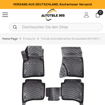
ZUM INHALT SPRINGEN
VERSAND AUS DEUTSCHLAND, Kostenloser Versand
0
0
Art
Home Page
Products
Trimak Autofußmatten Kompatibel Mit PORSCHE