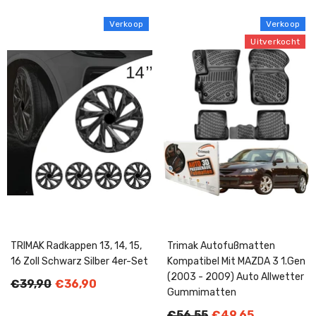
Verkoop
Verkoop
Uitverkocht
TRIMAK Radkappen 13, 14, 15,
Trimak Autofußmatten
16 Zoll Schwarz Silber 4er-Set
Kompatibel Mit MAZDA 3 1.Gen
(2003 - 2009) Auto Allwetter
€39,90
€36,90
Gummimatten
€56,55
€49,65