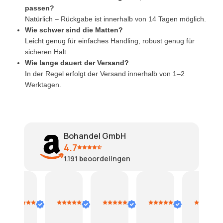
passen?
Natürlich – Rückgabe ist innerhalb von 14 Tagen möglich.
Wie schwer sind die Matten?
Leicht genug für einfaches Handling, robust genug für
sicheren Halt.
Wie lange dauert der Versand?
In der Regel erfolgt der Versand innerhalb von 1–2
Werktagen.
Bohandel GmbH
4.7
1.191
beoordelingen
ris thomas
doris thomas
doris thomas
Ursiwei
Wahidullah 
2.
2.
28.
26.
2
gust
August
August
Juli
Juli
J
26
2026
2026
2026
2026