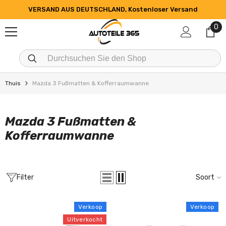
GA NAAR DE INHOUD
VERSAND AUS DEUTSCHLAND, Kostenloser Versand
0
0
art
Thuis
Mazda 3 Fußmatten & Kofferraumwanne
Mazda 3 Fußmatten &
Kofferraumwanne
Filter
Soort
Verkoop
Verkoop
Uitverkocht