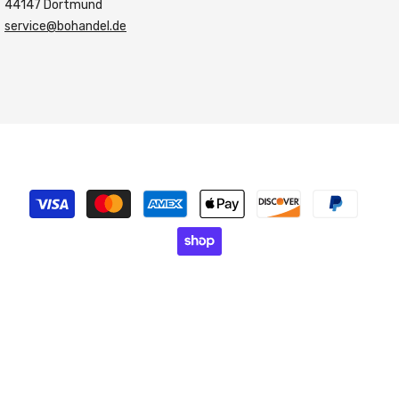
44147 Dortmund
service@bohandel.de
Modes
de
paiement