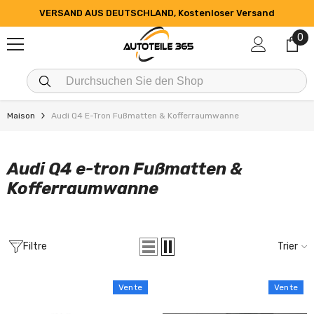
PASSER AU CONTENU
VERSAND AUS DEUTSCHLAND, Kostenloser Versand
0
0
art
Maison
Audi Q4 E-Tron Fußmatten & Kofferraumwanne
Audi Q4 e-tron Fußmatten &
Kofferraumwanne
Filtre
Trier
Vente
Vente