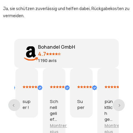
Ja, sie schützen zuverlässig und helfen dabei, Rückgabekosten zu
vermeiden.
Bohandel GmbH
4.7
1 190
avis
ris thomas
doris thomas
Ursiwei
Wahidullah Darwazi
Amazon Kun
C
2.
28.
26.
25.
2
gust
August
Juli
Juli
Juli
J
26
2026
2026
2026
2026
p
sup
Sch
Su
pün
G
!
er !
nell
per
ktlic
geli
h
r
efe
geli
rt,
efe
Montrer
Montrer
alle
rt,
plus
plus
p