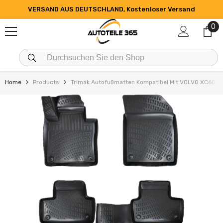
SKIP TO CONTENT
VERSAND AUS DEUTSCHLAND, Kostenloser Versand
0
0
it
Home
Products
Trimak Autofußmatten Kompatibel Mit VOLVO XC60 2