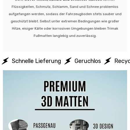
Flüssigkeiten, Schmutz, Schlamm, Sand und Schnee problemlos
aufgefangen werden, sodass der Fahrzeugboden stets sauber und
geschützt bleibt. Selbst unter extremen Bedingungen wie großer
Hitze, eisiger Kälte oder korrosiven Umgebungen bleiben Trimak
Fußmatten langlebig und zuverlässig.
Schnelle Lieferung
Geruchlos
Recyc