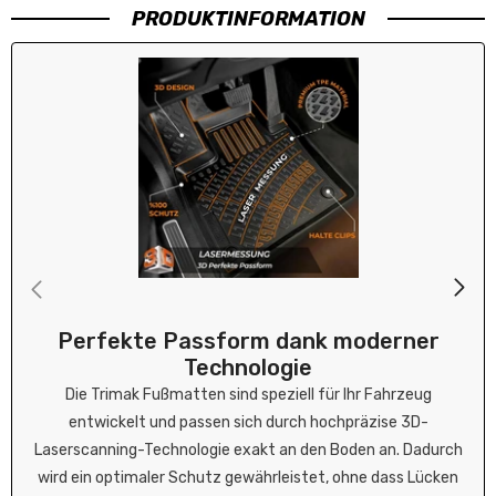
s,
nfr
PRODUKTINFORMATION
dan
eun
w
ke.
dlic
h
c
vep
ack
n
t
l
b
o
z
r
e
Perfekte Passform dank moderner
Technologie
Die Trimak Fußmatten sind speziell für Ihr Fahrzeug
entwickelt und passen sich durch hochpräzise 3D-
Laserscanning-Technologie exakt an den Boden an. Dadurch
wird ein optimaler Schutz gewährleistet, ohne dass Lücken