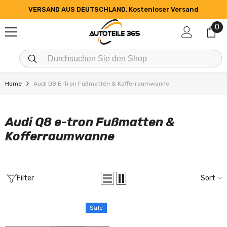
SKIP TO CONTENT
VERSAND AUS DEUTSCHLAND, Kostenloser Versand
0
0
it
Home
Audi Q8 E-Tron Fußmatten & Kofferraumwanne
Audi Q8 e-tron Fußmatten &
Kofferraumwanne
Filter
Sort
Sale